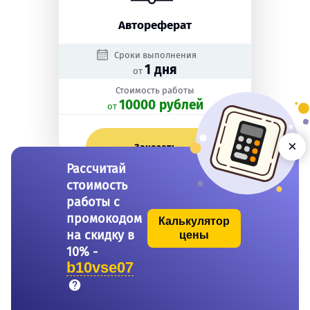
Автореферат
Сроки выполнения
1 дня
от
Стоимость работы
10000 рублей
oт
×
Заказать
Рассчитай
стоимость
работы с
промокодом
Калькулятор
на скидку в
цены
10% -
b10vse07
Бакалаврская работа
Сроки выполнения