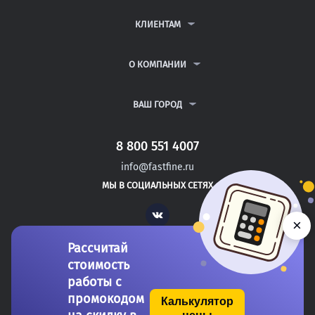
КОНТРОЛЬНЫЕ РАБОТЫ
ДИПЛОМНЫЕ РАБОТЫ
КЛИЕНТАМ
КУРСОВЫЕ РАБОТЫ
АНТИПЛАГИАТ
РЕФЕРАТЫ
ВОПРОСЫ И ОТВЕТЫ
О КОМПАНИИ
ВСЕ УСЛУГИ
ПУБЛИЧНАЯ ОФЕРТА
О КОМПАНИИ
ПОЛИТИКА КОНФИДЕНЦИАЛЬНОСТИ
КОНТАКТЫ
ВАШ ГОРОД
АВТОРАМ
МОСКВА
САНКТ-ПЕТЕРБУРГ
8 800 551 4007
СЛОБОДСКОЙ
info@fastfine.ru
ЮГОРСК
МЫ В СОЦИАЛЬНЫХ СЕТЯХ
БЕЖЕЦК
Vk
×
Рассчитай
стоимость
работы с
промокодом
Калькулятор