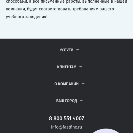
способами, а все письменные работы, выполненные в нашей
компании, будут соответствовать требованиям вашего
учебного заведения!
УСЛУГИ
КОНТРОЛЬНЫЕ РАБОТЫ
ДИПЛОМНЫЕ РАБОТЫ
КЛИЕНТАМ
КУРСОВЫЕ РАБОТЫ
АНТИПЛАГИАТ
РЕФЕРАТЫ
ВОПРОСЫ И ОТВЕТЫ
О КОМПАНИИ
ВСЕ УСЛУГИ
ПУБЛИЧНАЯ ОФЕРТА
О КОМПАНИИ
ПОЛИТИКА КОНФИДЕНЦИАЛЬНОСТИ
КОНТАКТЫ
ВАШ ГОРОД
АВТОРАМ
МОСКВА
САНКТ-ПЕТЕРБУРГ
8 800 551 4007
СЛОБОДСКОЙ
info@fastfine.ru
ЮГОРСК