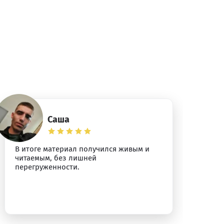
Саша
В итоге материал получился живым и
Мо
читаемым, без лишней
ск
перегруженности.
чи