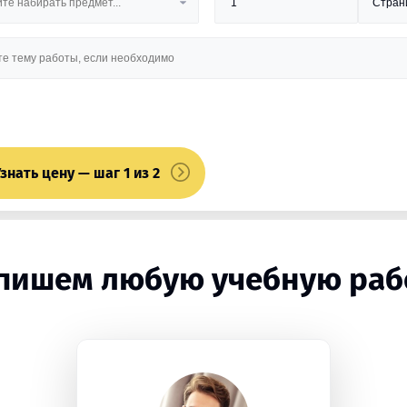
знать цену — шаг 1 из 2
пишем любую учебную раб