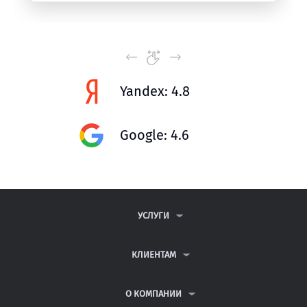
Yandex: 4.8
Google: 4.6
УСЛУГИ
КОНТРОЛЬНЫЕ РАБОТЫ
ДИПЛОМНЫЕ РАБОТЫ
КЛИЕНТАМ
КУРСОВЫЕ РАБОТЫ
АНТИПЛАГИАТ
РЕФЕРАТЫ
ВОПРОСЫ И ОТВЕТЫ
О КОМПАНИИ